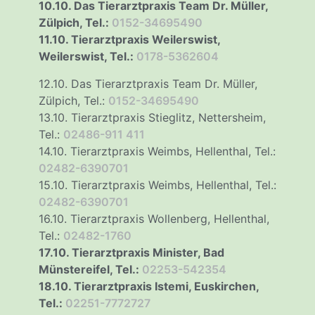
10.10. Das Tierarztpraxis Team Dr. Müller,
Zülpich, Tel.:
0152-34695490
11.10. Tierarztpraxis Weilerswist,
Weilerswist, Tel.:
0178-5362604
12.10. Das Tierarztpraxis Team Dr. Müller,
Zülpich, Tel.:
0152-34695490
13.10. Tierarztpraxis Stieglitz, Nettersheim,
Tel.:
02486-911 411
14.10. Tierarztpraxis Weimbs, Hellenthal, Tel.:
02482-6390701
15.10. Tierarztpraxis Weimbs, Hellenthal, Tel.:
02482-6390701
16.10. Tierarztpraxis Wollenberg, Hellenthal,
Tel.:
02482-1760
17.10. Tierarztpraxis Minister, Bad
Münstereifel, Tel.:
02253-542354
18.10. Tierarztpraxis Istemi, Euskirchen,
Tel.:
02251-7772727