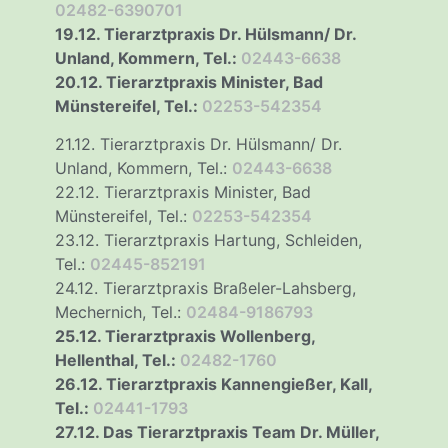
02482-6390701
19.12. Tierarztpraxis Dr. Hülsmann/ Dr.
Unland, Kommern, Tel.:
02443-6638
20.12. Tierarztpraxis Minister, Bad
Münstereifel, Tel.:
02253-542354
21.12. Tierarztpraxis Dr. Hülsmann/ Dr.
Unland, Kommern, Tel.:
02443-6638
22.12. Tierarztpraxis Minister, Bad
Münstereifel, Tel.:
02253-542354
23.12. Tierarztpraxis Hartung, Schleiden,
Tel.:
02445-852191
24.12. Tierarztpraxis Braßeler-Lahsberg,
Mechernich, Tel.:
02484-9186793
25.12. Tierarztpraxis Wollenberg,
Hellenthal, Tel.:
02482-1760
26.12. Tierarztpraxis Kannengießer, Kall,
Tel.:
02441-1793
27.12. Das Tierarztpraxis Team Dr. Müller,