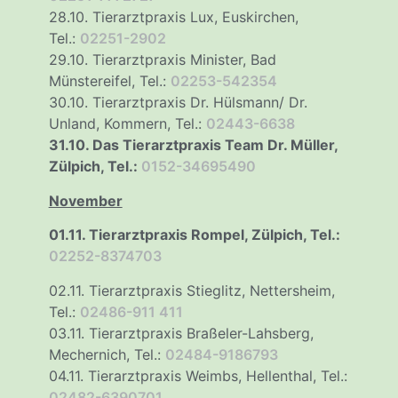
28.10. Tierarztpraxis Lux, Euskirchen,
Tel.:
02251-2902
29.10. Tierarztpraxis Minister, Bad
Münstereifel, Tel.:
02253-542354
30.10. Tierarztpraxis Dr. Hülsmann/ Dr.
Unland, Kommern, Tel.:
02443-6638
31.10. Das Tierarztpraxis Team Dr. Müller,
Zülpich, Tel.:
0152-34695490
November
01.11. Tierarztpraxis Rompel, Zülpich, Tel.:
02252-8374703
02.11. Tierarztpraxis Stieglitz, Nettersheim,
Tel.:
02486-911 411
03.11. Tierarztpraxis Braßeler-Lahsberg,
Mechernich, Tel.:
02484-9186793
04.11. Tierarztpraxis Weimbs, Hellenthal, Tel.:
02482-6390701