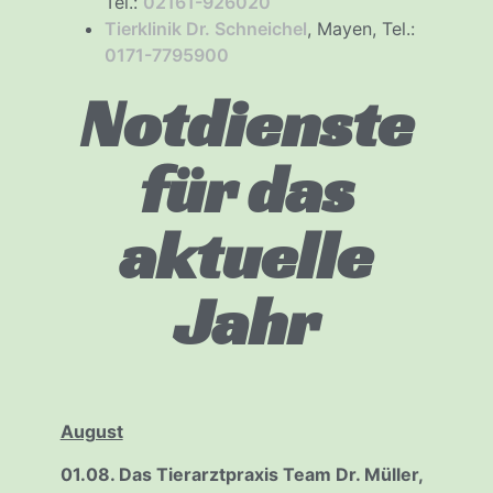
Tel.:
02161-926020
Tierklinik Dr. Schneichel
, Mayen, Tel.:
0171-7795900
Notdienste
für das
aktuelle
Jahr
August
01.08. Das Tierarztpraxis Team Dr. Müller,