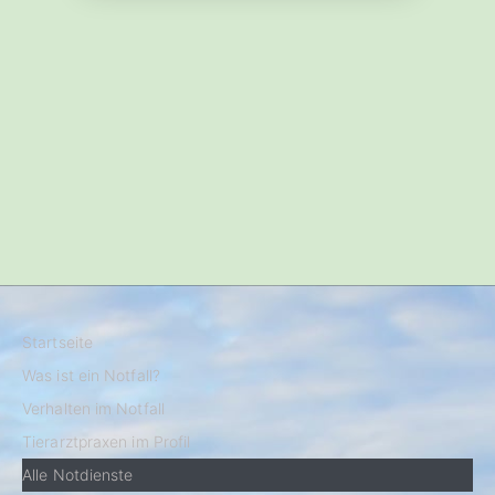
Startseite
Was ist ein Notfall?
Verhalten im Notfall
Tierarztpraxen im Profil
Alle Notdienste