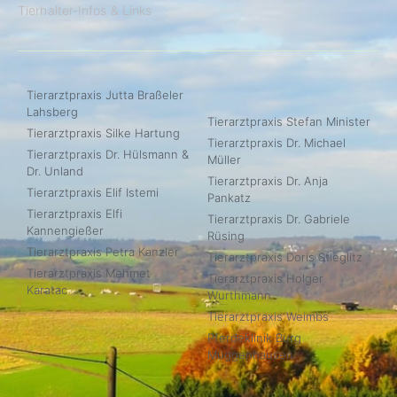
Tierhalter-Infos & Links
Tierarztpraxis Jutta Braßeler
Lahsberg
Tierarztpraxis Stefan Minister
Tierarztpraxis Silke Hartung
Tierarztpraxis Dr. Michael
Tierarztpraxis Dr. Hülsmann &
Müller
Dr. Unland
Tierarztpraxis Dr. Anja
Tierarztpraxis Elif Istemi
Pankatz
Tierarztpraxis Elfi
Tierarztpraxis Dr. Gabriele
Kannengießer
Rüsing
Tierarztpraxis Petra Kanzler
Tierarztpraxis Doris Stieglitz
Tierarztpraxis Mehmet
Tierarztpraxis Holger
Karatac
Wurthmann
Tierarztpraxis Weimbs
Pferdeklinik Burg
Müggenhausen